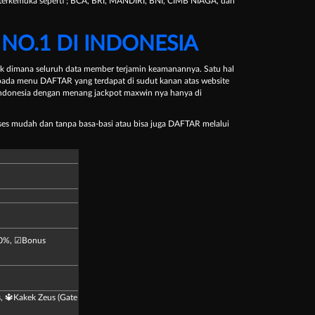
terkemuka seperti ; BCA, BRI, MANDIRI, BNI, CIMB NIAGA, dan
NO.1 DI INDONESIA
ik dimana seluruh data member terjamin keamanannya. Satu hal
a pada menu DAFTAR yang terdapat di sudut kanan atas website
Indonesia dengan menang jackpot maxwin nya hanya di
s mudah dan tanpa basa-basi atau bisa juga DAFTAR melalui
00%, ☑Bonus
s, 🔱Kakek Zeus (Gate