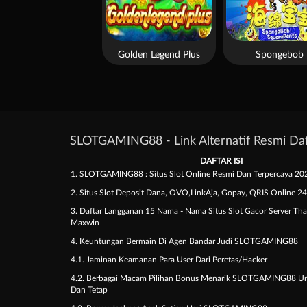
Golden Legend Plus
Spongebob
SLOTGAMING88 - Link Alternatif Resmi D
DAFTAR ISI
1. SLOTGAMING88 : Situs Slot Online Resmi Dan Terpercaya 20
2. Situs Slot Deposit Dana, OVO,LinkAja, Gopay, QRIS Online 2
3. Daftar Langganan 15 Nama - Nama Situs Slot Gacor Server T
Maxwin
4. Keuntungan Bermain Di Agen Bandar Judi SLOTGAMING88
4.1. Jaminan Keamanan Para User Dari Peretas/Hacker
4.2. Berbagai Macam Pilihan Bonus Menarik SLOTGAMING88 U
Dan Tetap