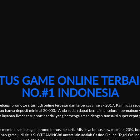
ITUS GAME ONLINE TERBA
NO.#1 INDONESIA
sebagai promotor situs
judi online terbesar dan terpercaya
,
sejak 2017. Kami juga seba
gan hanya deposit minimal 20.000,- Anda sudah dapat bermain di seluruh permainan
 layanan livechat support handal yang berpengalaman dengan transaksi super cepat
emberikan beragam promo bonus menarik. Misalnya bonus new member 20%, bonus s
lihan game judi situs SLOTGAMING88 antara lain adalah Casino Online, Togel Online