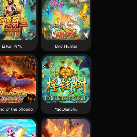
Li Kui Pi Yu
Bird Hunter
nd of the phoenix
YaoQianShu