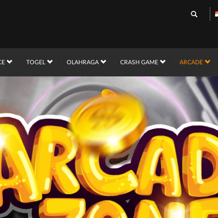
CE
TOGEL
OLAHRAGA
CRASH GAME
ARCADE