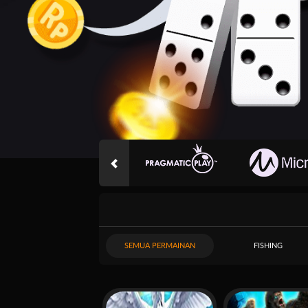
SEMUA PERMAINAN
FISHING