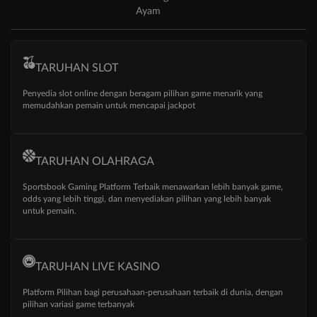
Ayam
TARUHAN SLOT
Penyedia slot online dengan beragam pilihan game menarik yang
memudahkan pemain untuk mencapai jackpot
TARUHAN OLAHRAGA
Sportsbook Gaming Platform Terbaik menawarkan lebih banyak game,
odds yang lebih tinggi, dan menyediakan pilihan yang lebih banyak
untuk pemain.
TARUHAN LIVE KASINO
Platform Pilihan bagi perusahaan-perusahaan terbaik di dunia, dengan
pilihan variasi game terbanyak