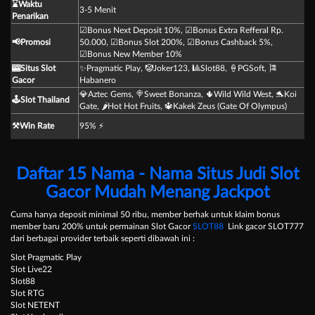
⌛Waktu
3-5 Menit
Penarikan
☑Bonus Next Deposit 10%, ☑Bonus Extra Refferal Rp.
📢Promosi
50.000, ☑Bonus Slot 200%, ☑Bonus Cashback 5%,
☑Bonus New Member 10%
🎰Situs Slot
✨Pragmatic Play, 🤡Joker123, 🎱Slot88, 🍦PGSoft, 🎏
Gacor
Habanero
💎Aztec Gems, 🍭Sweet Bonanza, 🌵Wild Wild West, 🐬Koi
🕹️Slot Thailand
Gate, 🌶️Hot Hot Fruits, 🔱Kakek Zeus (Gate Of Olympus)
⚒️Win Rate
95% ⚡
Daftar
15 Nama - Nama Situs Judi Slot
Gacor Mudah Menang Jackpot
Cuma hanya deposit minimal 50 ribu, member berhak untuk klaim bonus
member baru 200% untuk permainan Slot Gacor
SLOT88
,
Link gacor SLOT777
dari berbagai provider terbaik seperti dibawah ini :
Slot Pragmatic Play
Slot Live22
Slot88
Slot RTG
Slot NETENT