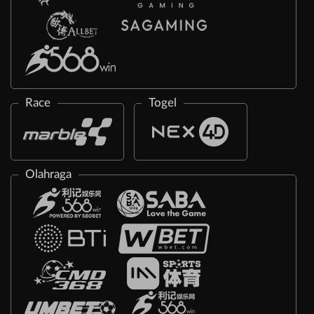
Race
Togel
Olahraga