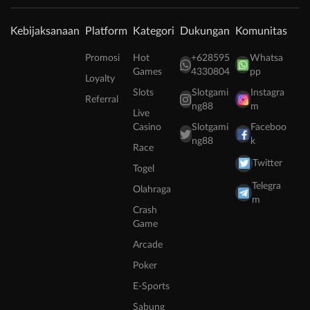
Kebijaksanaan
Platform
Kategori
Dukungan
Komunitas
Promosi
Hot
+628595
Whatsa
Games
4330804
pp
Loyalty
Slots
Slotgami
Instagra
Referral
ng88
m
Live
Casino
Slotgami
Faceboo
ng88
k
Race
Twitter
Togel
Telegra
Olahraga
m
Crash
Game
Arcade
Poker
E-Sports
Sabung